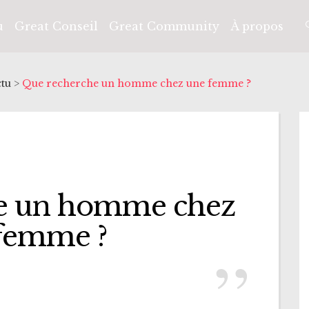
u
Great Conseil
Great Community
À propos
ctu
>
Que recherche un homme chez une femme ?
e un homme chez
femme ?