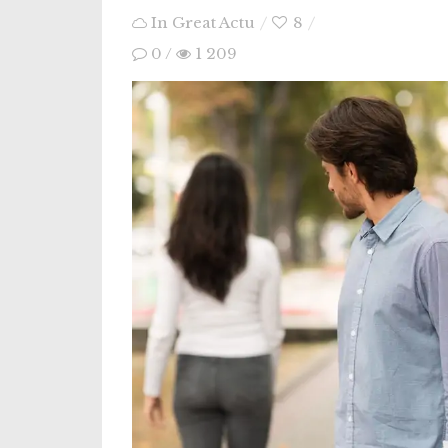
In
Great Actu
8
0
/
1 209