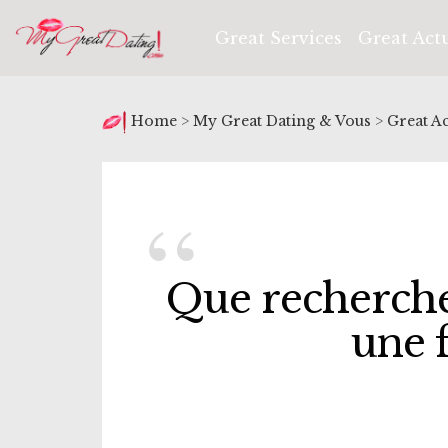
Great Services
Great Act
Home
>
My Great Dating & Vous
>
Great A
Que recherch
une 