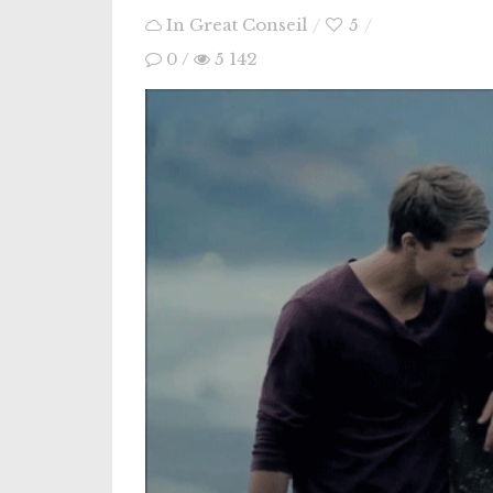
In
Great Conseil
5
0
/
5 142