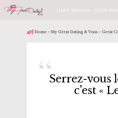
Great Services
Great Act
Home
>
My Great Dating & Vous
>
Great C
Serrez-vous l
c’est « L