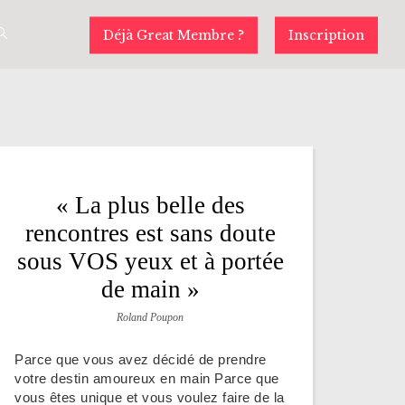
Déjà Great Membre ?
Inscription
« La plus belle des
rencontres est sans doute
sous VOS yeux et à portée
de main »
Roland Poupon
Parce que vous avez décidé de prendre
votre destin amoureux en main Parce que
vous êtes unique et vous voulez faire de la