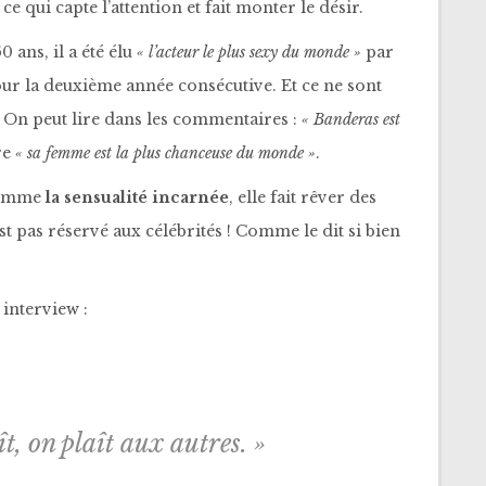
ce qui capte l’attention et fait monter le désir.
 ans, il a été élu
« l’acteur le plus sexy du monde »
par
r la deuxième année consécutive. Et ce ne sont
 ! On peut lire dans les commentaires :
« Banderas est
re
« sa femme est la plus chanceuse du monde »
.
 comme
la sensualité incarnée
, elle fait rêver des
st pas réservé aux célébrités ! Comme le dit si bien
 interview :
t, on plaît aux autres. »