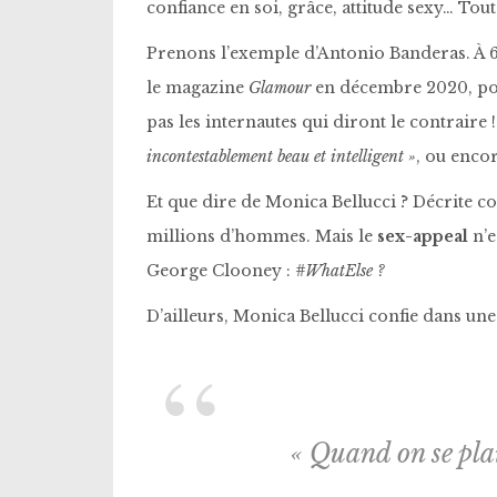
confiance en soi, grâce, attitude sexy… Tout 
Prenons l’exemple d’Antonio Banderas. À 60
le magazine
Glamour
en décembre 2020, pou
pas les internautes qui diront le contraire
incontestablement beau et intelligent »
, ou enco
Et que dire de Monica Bellucci ? Décrite
millions d’hommes. Mais le
sex-appeal
n’e
George Clooney :
#WhatElse ?
D’ailleurs, Monica Bellucci confie dans une
« Quand on se plaî