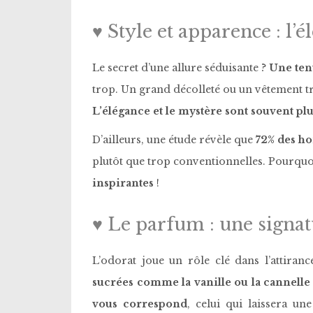
♥ Style et apparence : l’
Le secret d’une allure séduisante ?
Une tenu
trop. Un grand décolleté ou un vêtement tr
L’élégance et le mystère sont souvent plu
D’ailleurs, une étude révèle que
72% des ho
plutôt que trop conventionnelles. Pourquoi
inspirantes
!
♥ Le parfum : une signat
L’odorat joue un rôle clé dans l’attira
sucrées comme la vanille ou la cannelle 
vous correspond
, celui qui laissera un