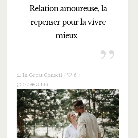
Relation amoureuse, la
repenser pour la vivre
mieux
In
Great Conseil
6
0
/
3 146