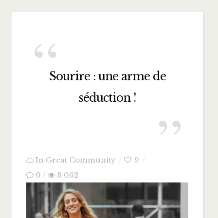
Sourire : une arme de
séduction !
In
Great Community
9
0
/
3 062