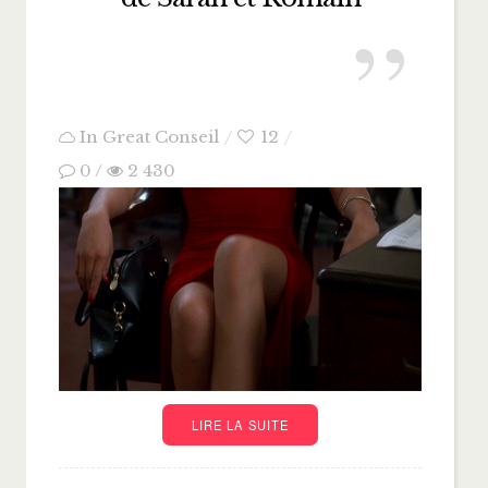
In
Great Conseil
12
0
/
2 430
LIRE LA SUITE