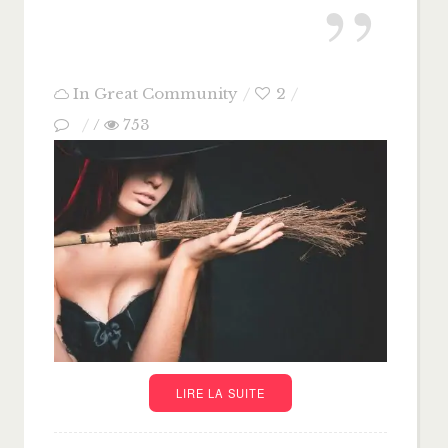
In
Great Community
2
/
753
LIRE LA SUITE