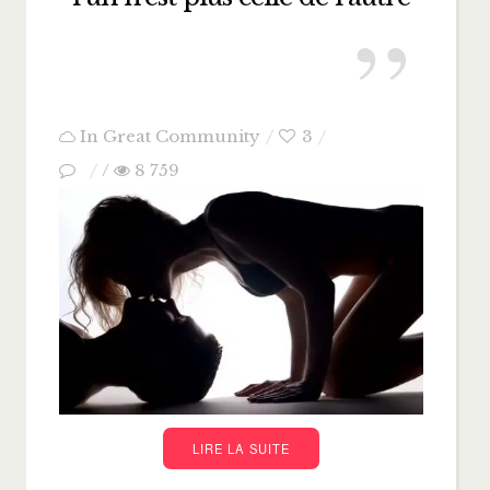
In
Great Community
3
/
8 759
LIRE LA SUITE