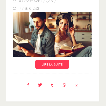
In
Great Actu
5
/
6 242
LIRE LA SUITE