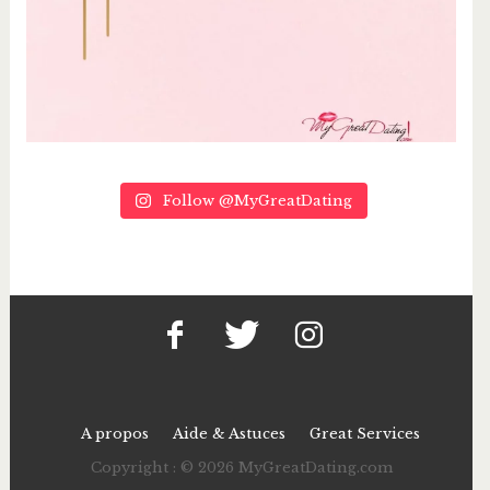
Follow @MyGreatDating
A propos
Aide & Astuces
Great Services
Copyright : © 2026 MyGreatDating.com