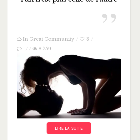
In
Great Community
3
/
8 759
LIRE LA SUITE